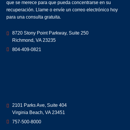
que se merece para que pueda concentrarse en su
recuperación. Llame o envíe un correo electrónico hoy
para una consulta gratuita.
Geoff McDonald & Associates
8720 Stony Point Parkway, Suite 250
Richmond
,
VA
23235
804-409-0821
Geoff McDonald & Associates
2101 Parks Ave, Suite 404
Virginia Beach
,
VA
23451
757-500-8000