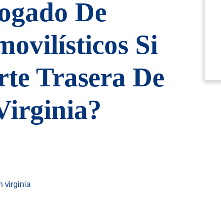
bogado De
ovilísticos Si
te Trasera De
Virginia?