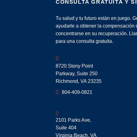
CONSULTA GRATUITA Y S
Tu salud y tu futuro están en juego.
ayudarle a obtener la compensación
concentrarse en su recuperación. Lla
para una consulta gratuita.
Geoff McDonald & Associates
8720 Stony Point
Parkway, Suite 250
Richmond
,
VA
23235
804-409-0821
Geoff McDonald & Associates
2101 Parks Ave,
Suite 404
Virginia Beach
,
VA