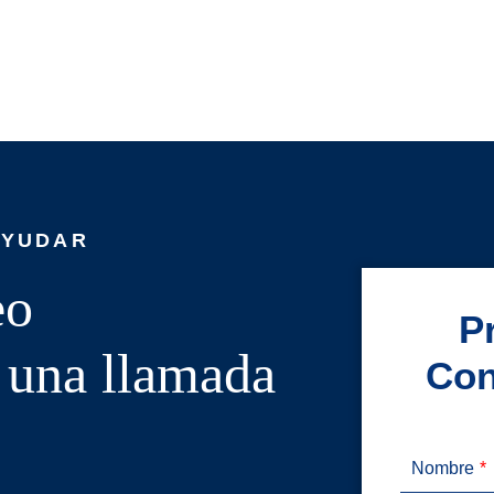
AYUDAR
eo
P
o una llamada
Con
Nombre