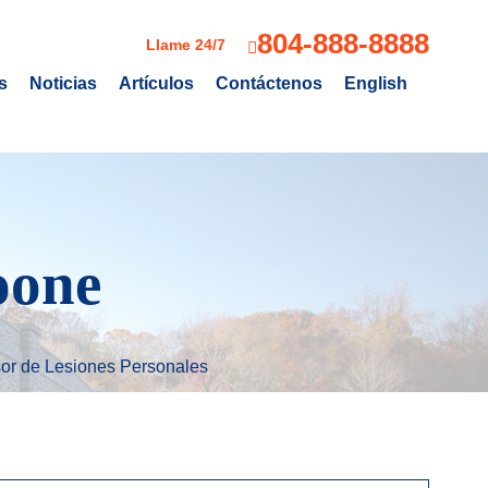
804-888-8888
Llame 24/7
s
Noticias
Artículos
Contáctenos
English
oone
sor de Lesiones Personales