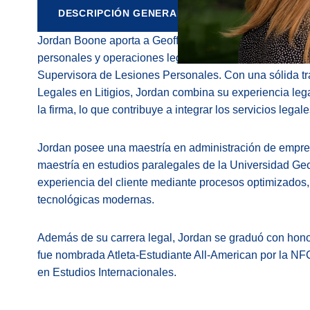
DESCRIPCIÓN GENERAL
Jordan Boone aporta a Geoff McDonald & Associates un
personales y operaciones legales, donde actualmente
Supervisora ​​de Lesiones Personales. Con una sólida t
Legales en Litigios, Jordan combina su experiencia leg
la firma, lo que contribuye a integrar los servicios lega
Jordan posee una maestría en administración de empr
maestría en estudios paralegales de la Universidad Ge
experiencia del cliente mediante procesos optimizados,
tecnológicas modernas.
Además de su carrera legal, Jordan se graduó con hon
fue nombrada Atleta-Estudiante All-American por la NFC
en Estudios Internacionales.