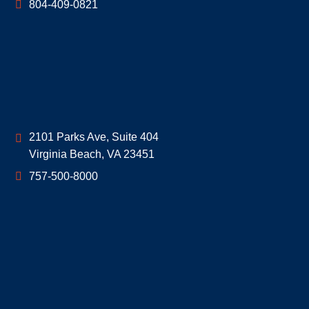
804-409-0821
Geoff McDonald & Associates
2101 Parks Ave, Suite 404
Virginia Beach
,
VA
23451
757-500-8000