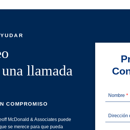
AYUDAR
eo
P
o una llamada
Con
Nombre
IN COMPROMISO
Dirección 
 Geoff McDonald & Associates puede
 que se merece para que pueda