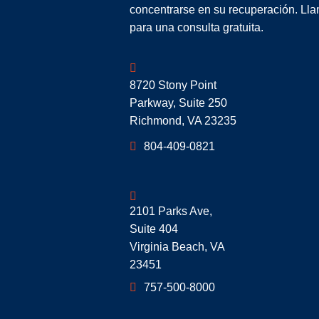
concentrarse en su recuperación. Lla
para una consulta gratuita.
Geoff McDonald & Associates
8720 Stony Point
Parkway, Suite 250
Richmond
,
VA
23235
804-409-0821
Geoff McDonald & Associates
2101 Parks Ave,
Suite 404
Virginia Beach
,
VA
23451
757-500-8000