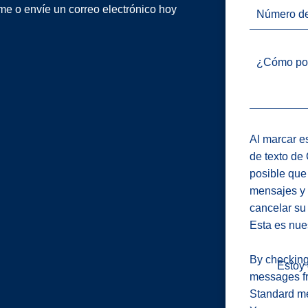
me o envíe un correo electrónico hoy
Número de
¿Cómo po
Al marcar es
de texto de
posible que
mensajes y 
cancelar su
Esta es nue
By checking 
Estoy
messages f
Standard me