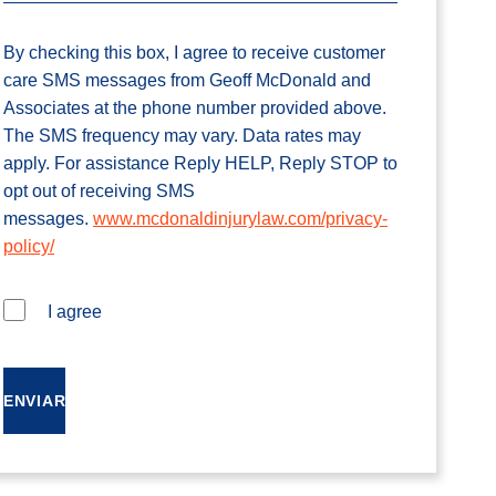
By checking this box, I agree to receive customer
care SMS messages from Geoff McDonald and
Associates at the phone number provided above.
The SMS frequency may vary. Data rates may
apply. For assistance Reply HELP, Reply STOP to
opt out of receiving SMS
messages.
www.mcdonaldinjurylaw.com/privacy-
policy/
I agree
ENVIAR