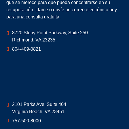
que se merece para que pueda concentrarse en su
recuperación. Llame o envíe un correo electrónico hoy
para una consulta gratuita.
Geoff McDonald & Associates
8720 Stony Point Parkway, Suite 250
Richmond
,
VA
23235
804-409-0821
Geoff McDonald & Associates
2101 Parks Ave, Suite 404
Virginia Beach
,
VA
23451
757-500-8000